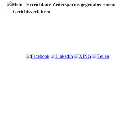
Erreichbare Zeitersparnis gegenüber einem
Gerichtsverfahren
In der Regel kostengünstiger als ein
© Copyrights: Judith Kellner, Dr. Sabine Wegner-Kirchhoff, Edith
Gerichtsverfahren
Wellmann-Hufnagel
Datenschutzhinweise
Impressum
Höhere Vertraulichkeit ist möglich