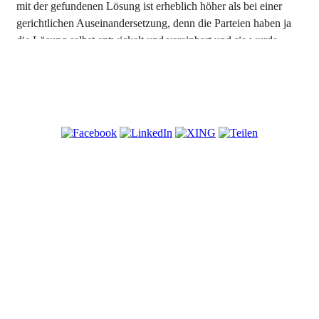
mit der gefundenen Lösung ist erheblich höher als bei einer
gerichtlichen Auseinandersetzung, denn die Parteien haben ja
die Lösung selbst entwickelt und vereinbart und sie wurde
keinem der Partner gerichtlich "aufgezwungen".
© Copyrights: Judith Kellner, Dr. Sabine Wegner-Kirchhoff, Edith
Wellmann-Hufnagel
Eine Mediation folgt klaren Prinzipien und einer Methodik, die
Datenschutzhinweise
Impressum
wissenschaftlich durch die Kommunikations- und
Konfliktforschung entwickelt wurde und sich mittlerweile in
ihren Hauptmerkmalen durchgesetzt hat. Diese sind:
Festgelegte Verfahrensschritte (Phasen)
Festgelegte Verfahrensinhalte in den Phasen
Festgelegte Ergebnisse in den Phasen
Details zu den Phasen
Dabei wird die nächste Phase erst begonnen, wenn die
definierten Ergebnisse der vorangegangenen Phase erreicht
wurden.